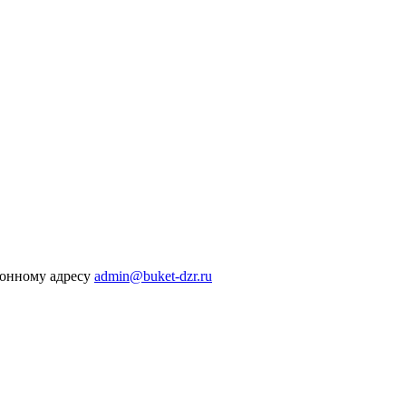
тронному адресу
admin@buket-dzr.ru