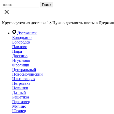
Поиск
Круглосуточная доставка 🚀 Нужно доставить цветы в Дзержин
Дзержинск
Колодкино
Богородск
Павлово
Пыра
Доскино
Игумново
Фролищи
Центральный
Новосмолинский
Ильиногорск
Петряевка
Новинки
Дачный
Решетиха
Гороховец
Мулино
Юганец