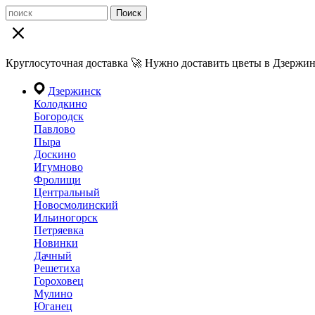
Поиск
Круглосуточная доставка 🚀 Нужно доставить цветы в Дзержин
Дзержинск
Колодкино
Богородск
Павлово
Пыра
Доскино
Игумново
Фролищи
Центральный
Новосмолинский
Ильиногорск
Петряевка
Новинки
Дачный
Решетиха
Гороховец
Мулино
Юганец