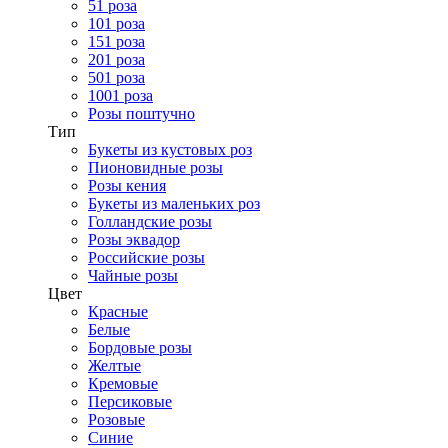
51 роза
101 роза
151 роза
201 роза
501 роза
1001 роза
Розы поштучно
Тип
Букеты из кустовых роз
Пионовидные розы
Розы кения
Букеты из маленьких роз
Голландские розы
Розы эквадор
Российские розы
Чайные розы
Цвет
Красные
Белые
Бордовые розы
Желтые
Кремовые
Персиковые
Розовые
Синие