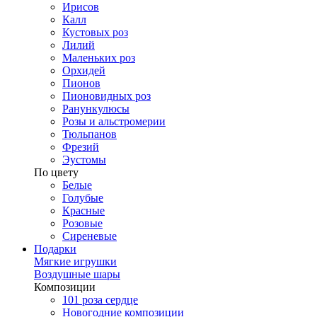
Ирисов
Калл
Кустовых роз
Лилий
Маленьких роз
Орхидей
Пионов
Пионовидных роз
Ранункулюсы
Розы и альстромерии
Тюльпанов
Фрезий
Эустомы
По цвету
Белые
Голубые
Красные
Розовые
Сиреневые
Подарки
Мягкие игрушки
Воздушные шары
Композиции
101 роза сердце
Новогодние композиции