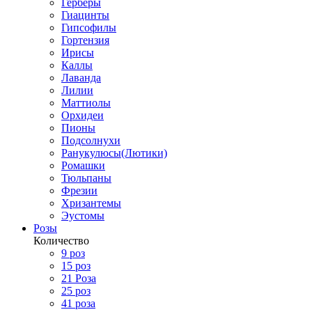
Герберы
Гиацинты
Гипсофилы
Гортензия
Ирисы
Каллы
Лаванда
Лилии
Маттиолы
Орхидеи
Пионы
Подсолнухи
Ранукулюсы(Лютики)
Ромашки
Тюльпаны
Фрезии
Хризантемы
Эустомы
Розы
Количество
9 роз
15 роз
21 Роза
25 роз
41 роза