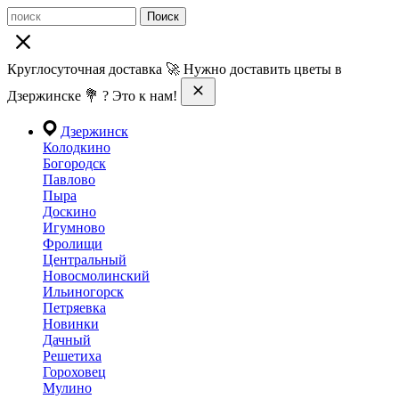
Поиск
Круглосуточная доставка 🚀 Нужно доставить цветы в
Дзержинске 💐 ? Это к нам!
Дзержинск
Колодкино
Богородск
Павлово
Пыра
Доскино
Игумново
Фролищи
Центральный
Новосмолинский
Ильиногорск
Петряевка
Новинки
Дачный
Решетиха
Гороховец
Мулино