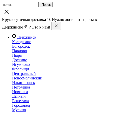
Поиск
Круглосуточная доставка 🚀 Нужно доставить цветы в
Дзержинске 💐 ? Это к нам!
Дзержинск
Колодкино
Богородск
Павлово
Пыра
Доскино
Игумново
Фролищи
Центральный
Новосмолинский
Ильиногорск
Петряевка
Новинки
Дачный
Решетиха
Гороховец
Мулино