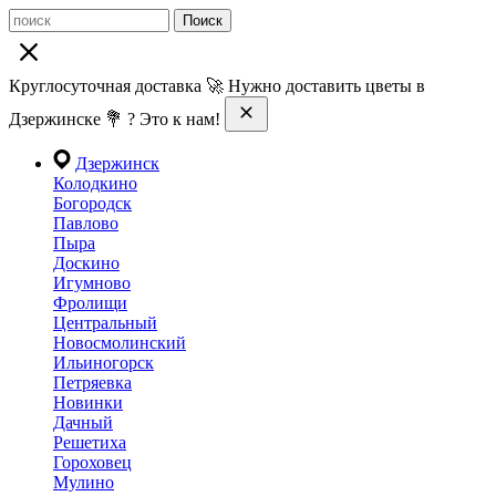
Поиск
Круглосуточная доставка 🚀 Нужно доставить цветы в
Дзержинске 💐 ? Это к нам!
Дзержинск
Колодкино
Богородск
Павлово
Пыра
Доскино
Игумново
Фролищи
Центральный
Новосмолинский
Ильиногорск
Петряевка
Новинки
Дачный
Решетиха
Гороховец
Мулино