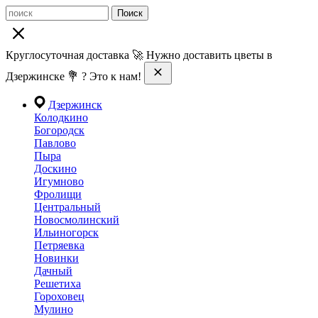
Поиск
Круглосуточная доставка 🚀 Нужно доставить цветы в
Дзержинске 💐 ? Это к нам!
Дзержинск
Колодкино
Богородск
Павлово
Пыра
Доскино
Игумново
Фролищи
Центральный
Новосмолинский
Ильиногорск
Петряевка
Новинки
Дачный
Решетиха
Гороховец
Мулино