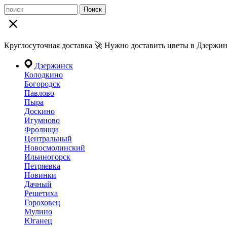
Поиск
Круглосуточная доставка 🚀 Нужно доставить цветы в Дзержин
Дзержинск
Колодкино
Богородск
Павлово
Пыра
Доскино
Игумново
Фролищи
Центральный
Новосмолинский
Ильиногорск
Петряевка
Новинки
Дачный
Решетиха
Гороховец
Мулино
Юганец