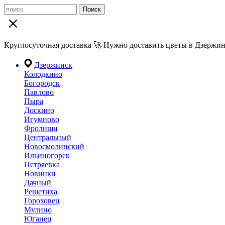
Поиск
Круглосуточная доставка 🚀 Нужно доставить цветы в Дзержин
Дзержинск
Колодкино
Богородск
Павлово
Пыра
Доскино
Игумново
Фролищи
Центральный
Новосмолинский
Ильиногорск
Петряевка
Новинки
Дачный
Решетиха
Гороховец
Мулино
Юганец