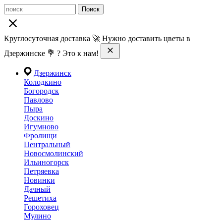
Поиск
Круглосуточная доставка 🚀 Нужно доставить цветы в
Дзержинске 💐 ? Это к нам!
Дзержинск
Колодкино
Богородск
Павлово
Пыра
Доскино
Игумново
Фролищи
Центральный
Новосмолинский
Ильиногорск
Петряевка
Новинки
Дачный
Решетиха
Гороховец
Мулино