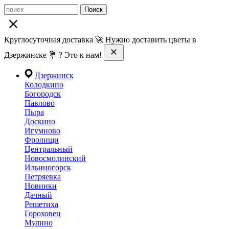
Поиск
Круглосуточная доставка 🚀 Нужно доставить цветы в
Дзержинске 💐 ? Это к нам!
Дзержинск
Колодкино
Богородск
Павлово
Пыра
Доскино
Игумново
Фролищи
Центральный
Новосмолинский
Ильиногорск
Петряевка
Новинки
Дачный
Решетиха
Гороховец
Мулино