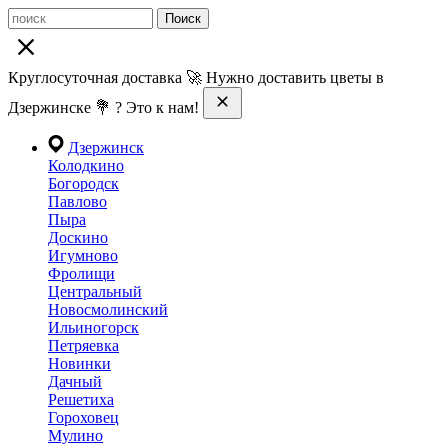
Поиск
Круглосуточная доставка 🚀 Нужно доставить цветы в
Дзержинске 💐 ? Это к нам!
Дзержинск
Колодкино
Богородск
Павлово
Пыра
Доскино
Игумново
Фролищи
Центральный
Новосмолинский
Ильиногорск
Петряевка
Новинки
Дачный
Решетиха
Гороховец
Мулино