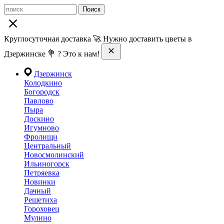
Поиск
Круглосуточная доставка 🚀 Нужно доставить цветы в
Дзержинске 💐 ? Это к нам!
Дзержинск
Колодкино
Богородск
Павлово
Пыра
Доскино
Игумново
Фролищи
Центральный
Новосмолинский
Ильиногорск
Петряевка
Новинки
Дачный
Решетиха
Гороховец
Мулино