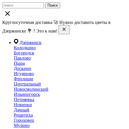
Поиск
Круглосуточная доставка 🚀 Нужно доставить цветы в
Дзержинске 💐 ? Это к нам!
Дзержинск
Колодкино
Богородск
Павлово
Пыра
Доскино
Игумново
Фролищи
Центральный
Новосмолинский
Ильиногорск
Петряевка
Новинки
Дачный
Решетиха
Гороховец
Мулино