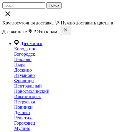
Поиск
Круглосуточная доставка 🚀 Нужно доставить цветы в
Дзержинске 💐 ? Это к нам!
Дзержинск
Колодкино
Богородск
Павлово
Пыра
Доскино
Игумново
Фролищи
Центральный
Новосмолинский
Ильиногорск
Петряевка
Новинки
Дачный
Решетиха
Гороховец
Мулино