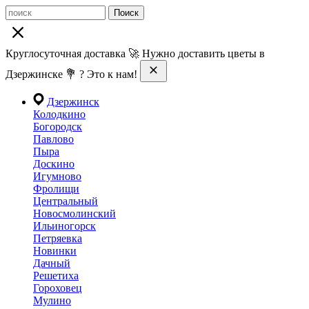
Поиск
Круглосуточная доставка 🚀 Нужно доставить цветы в
Дзержинске 💐 ? Это к нам!
Дзержинск
Колодкино
Богородск
Павлово
Пыра
Доскино
Игумново
Фролищи
Центральный
Новосмолинский
Ильиногорск
Петряевка
Новинки
Дачный
Решетиха
Гороховец
Мулино