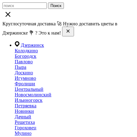
Поиск
Круглосуточная доставка 🚀 Нужно доставить цветы в
Дзержинске 💐 ? Это к нам!
Дзержинск
Колодкино
Богородск
Павлово
Пыра
Доскино
Игумново
Фролищи
Центральный
Новосмолинский
Ильиногорск
Петряевка
Новинки
Дачный
Решетиха
Гороховец
Мулино