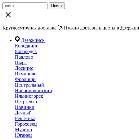
Поиск
Круглосуточная доставка 🚀 Нужно доставить цветы в Дзержин
Дзержинск
Колодкино
Богородск
Павлово
Пыра
Доскино
Игумново
Фролищи
Центральный
Новосмолинский
Ильиногорск
Петряевка
Новинки
Дачный
Решетиха
Гороховец
Мулино
Юганец