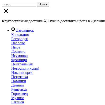
Поиск
Круглосуточная доставка 🚀 Нужно доставить цветы в Дзержин
Дзержинск
Колодкино
Богородск
Павлово
Пыра
Доскино
Игумново
Фролищи
Центральный
Новосмолинский
Ильиногорск
Петряевка
Новинки
Дачный
Решетиха
Гороховец
Мулино
Юганец