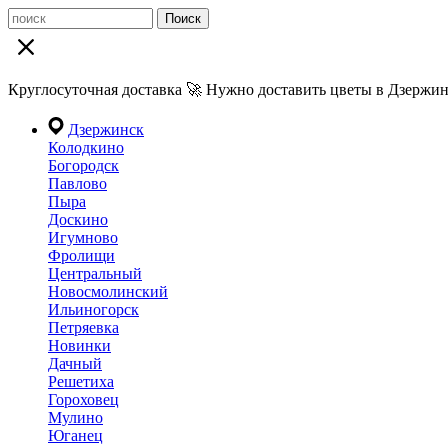
Поиск
Круглосуточная доставка 🚀 Нужно доставить цветы в Дзержин
Дзержинск
Колодкино
Богородск
Павлово
Пыра
Доскино
Игумново
Фролищи
Центральный
Новосмолинский
Ильиногорск
Петряевка
Новинки
Дачный
Решетиха
Гороховец
Мулино
Юганец