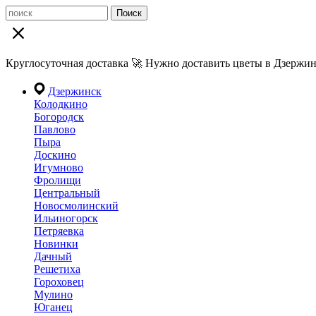
Поиск
Круглосуточная доставка 🚀 Нужно доставить цветы в Дзержин
Дзержинск
Колодкино
Богородск
Павлово
Пыра
Доскино
Игумново
Фролищи
Центральный
Новосмолинский
Ильиногорск
Петряевка
Новинки
Дачный
Решетиха
Гороховец
Мулино
Юганец