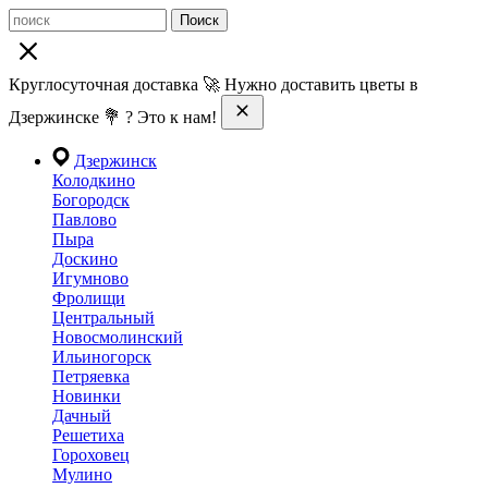
Поиск
Круглосуточная доставка 🚀 Нужно доставить цветы в
Дзержинске 💐 ? Это к нам!
Дзержинск
Колодкино
Богородск
Павлово
Пыра
Доскино
Игумново
Фролищи
Центральный
Новосмолинский
Ильиногорск
Петряевка
Новинки
Дачный
Решетиха
Гороховец
Мулино