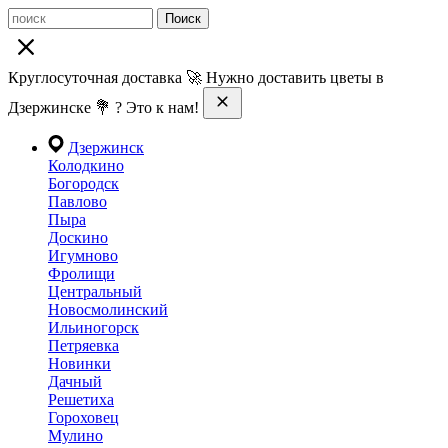
Поиск
Круглосуточная доставка 🚀 Нужно доставить цветы в
Дзержинске 💐 ? Это к нам!
Дзержинск
Колодкино
Богородск
Павлово
Пыра
Доскино
Игумново
Фролищи
Центральный
Новосмолинский
Ильиногорск
Петряевка
Новинки
Дачный
Решетиха
Гороховец
Мулино