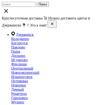
Поиск
Круглосуточная доставка 🚀 Нужно доставить цветы в
Дзержинске 💐 ? Это к нам!
Дзержинск
Колодкино
Богородск
Павлово
Пыра
Доскино
Игумново
Фролищи
Центральный
Новосмолинский
Ильиногорск
Петряевка
Новинки
Дачный
Решетиха
Гороховец
Мулино