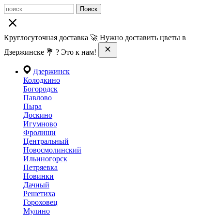
Поиск
Круглосуточная доставка 🚀 Нужно доставить цветы в
Дзержинске 💐 ? Это к нам!
Дзержинск
Колодкино
Богородск
Павлово
Пыра
Доскино
Игумново
Фролищи
Центральный
Новосмолинский
Ильиногорск
Петряевка
Новинки
Дачный
Решетиха
Гороховец
Мулино