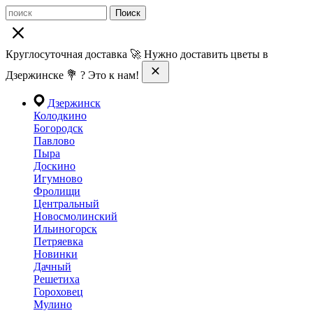
Поиск
Круглосуточная доставка 🚀 Нужно доставить цветы в
Дзержинске 💐 ? Это к нам!
Дзержинск
Колодкино
Богородск
Павлово
Пыра
Доскино
Игумново
Фролищи
Центральный
Новосмолинский
Ильиногорск
Петряевка
Новинки
Дачный
Решетиха
Гороховец
Мулино