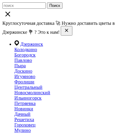
Поиск
Круглосуточная доставка 🚀 Нужно доставить цветы в
Дзержинске 💐 ? Это к нам!
Дзержинск
Колодкино
Богородск
Павлово
Пыра
Доскино
Игумново
Фролищи
Центральный
Новосмолинский
Ильиногорск
Петряевка
Новинки
Дачный
Решетиха
Гороховец
Мулино