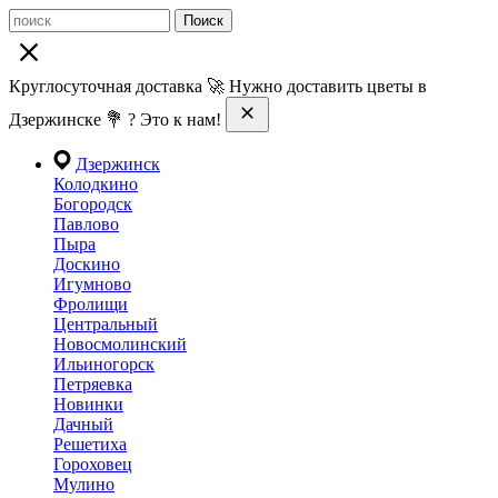
Поиск
Круглосуточная доставка 🚀 Нужно доставить цветы в
Дзержинске 💐 ? Это к нам!
Дзержинск
Колодкино
Богородск
Павлово
Пыра
Доскино
Игумново
Фролищи
Центральный
Новосмолинский
Ильиногорск
Петряевка
Новинки
Дачный
Решетиха
Гороховец
Мулино