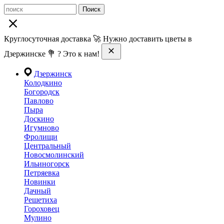
Поиск
Круглосуточная доставка 🚀 Нужно доставить цветы в
Дзержинске 💐 ? Это к нам!
Дзержинск
Колодкино
Богородск
Павлово
Пыра
Доскино
Игумново
Фролищи
Центральный
Новосмолинский
Ильиногорск
Петряевка
Новинки
Дачный
Решетиха
Гороховец
Мулино