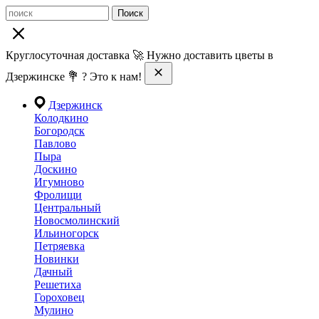
Поиск
Круглосуточная доставка 🚀 Нужно доставить цветы в
Дзержинске 💐 ? Это к нам!
Дзержинск
Колодкино
Богородск
Павлово
Пыра
Доскино
Игумново
Фролищи
Центральный
Новосмолинский
Ильиногорск
Петряевка
Новинки
Дачный
Решетиха
Гороховец
Мулино