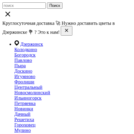
Поиск
Круглосуточная доставка 🚀 Нужно доставить цветы в
Дзержинске 💐 ? Это к нам!
Дзержинск
Колодкино
Богородск
Павлово
Пыра
Доскино
Игумново
Фролищи
Центральный
Новосмолинский
Ильиногорск
Петряевка
Новинки
Дачный
Решетиха
Гороховец
Мулино