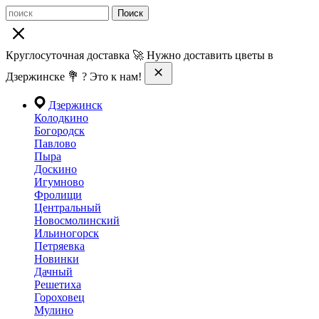
Поиск
Круглосуточная доставка 🚀 Нужно доставить цветы в
Дзержинске 💐 ? Это к нам!
Дзержинск
Колодкино
Богородск
Павлово
Пыра
Доскино
Игумново
Фролищи
Центральный
Новосмолинский
Ильиногорск
Петряевка
Новинки
Дачный
Решетиха
Гороховец
Мулино