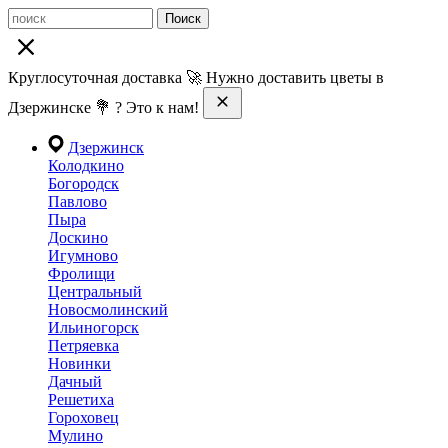
Поиск
Круглосуточная доставка 🚀 Нужно доставить цветы в
Дзержинске 💐 ? Это к нам!
Дзержинск
Колодкино
Богородск
Павлово
Пыра
Доскино
Игумново
Фролищи
Центральный
Новосмолинский
Ильиногорск
Петряевка
Новинки
Дачный
Решетиха
Гороховец
Мулино