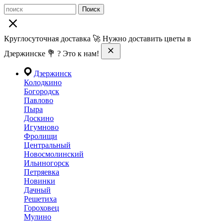
Поиск
Круглосуточная доставка 🚀 Нужно доставить цветы в
Дзержинске 💐 ? Это к нам!
Дзержинск
Колодкино
Богородск
Павлово
Пыра
Доскино
Игумново
Фролищи
Центральный
Новосмолинский
Ильиногорск
Петряевка
Новинки
Дачный
Решетиха
Гороховец
Мулино