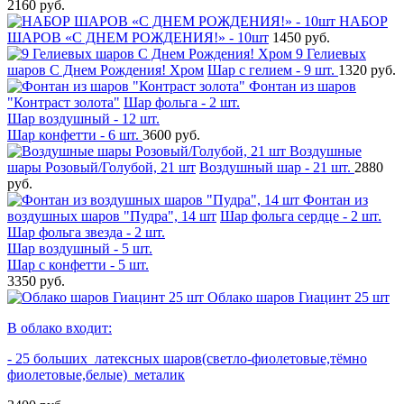
2160 руб.
НАБОР
ШАРОВ «С ДНЕМ РОЖДЕНИЯ!» - 10шт
1450 руб.
9 Гелиевых
шаров С Днем Рождения! Хром
Шар с гелием - 9 шт.
1320 руб.
Фонтан из шаров
"Контраст золота"
Шар фольга - 2 шт.
Шар воздушный - 12 шт.
Шар конфетти - 6 шт.
3600 руб.
Воздушные
шары Розовый/Голубой, 21 шт
Воздушный шар - 21 шт.
2880
руб.
Фонтан из
воздушных шаров "Пудра", 14 шт
Шар фольга сердце - 2 шт.
Шар фольга звезда - 2 шт.
Шар воздушный - 5 шт.
Шар с конфетти - 5 шт.
3350 руб.
Облако шаров Гиацинт 25 шт
В облако входит:
- 25 больших латексных шаров(светло-фиолетовые,тёмно
фиолетовые,белые) металик