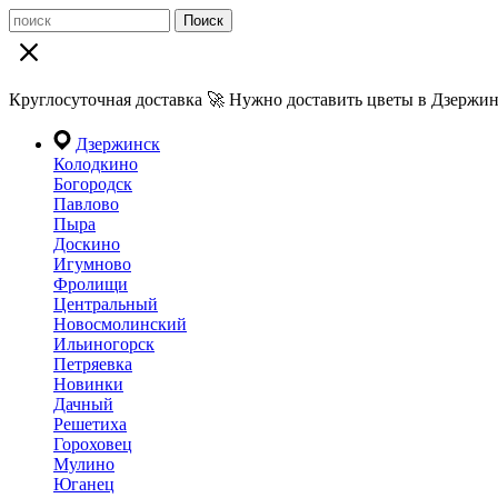
Поиск
Круглосуточная доставка 🚀 Нужно доставить цветы в Дзержин
Дзержинск
Колодкино
Богородск
Павлово
Пыра
Доскино
Игумново
Фролищи
Центральный
Новосмолинский
Ильиногорск
Петряевка
Новинки
Дачный
Решетиха
Гороховец
Мулино
Юганец