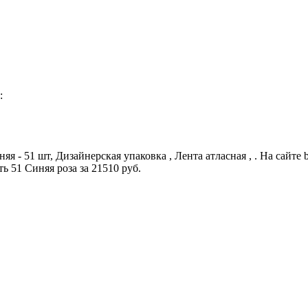
:
яя - 51 шт, Дизайнерская упаковка , Лента атласная , . На сайте
 51 Синяя роза за 21510 руб.