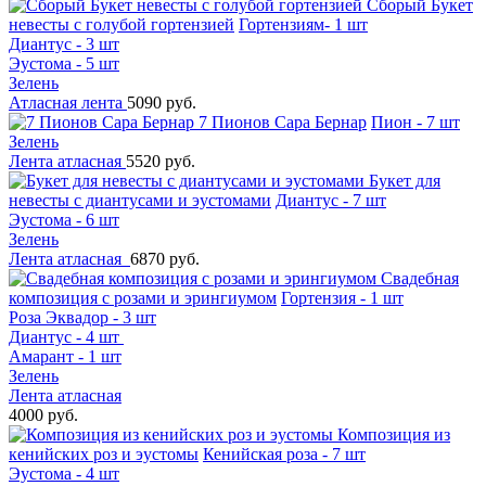
Сборый Букет
невесты с голубой гортензией
Гортензиям- 1 шт
Диантус - 3 шт
Эустома - 5 шт
Зелень
Атласная лента
5090 руб.
7 Пионов Сара Бернар
Пион - 7 шт
Зелень
Лента атласная
5520 руб.
Букет для
невесты с диантусами и эустомами
Диантус - 7 шт
Эустома - 6 шт
Зелень
Лента атласная
6870 руб.
Свадебная
композиция с розами и эрингиумом
Гортензия - 1 шт
Роза Эквадор - 3 шт
Диантус - 4 шт
Амарант - 1 шт
Зелень
Лента атласная
4000 руб.
Композиция из
кенийских роз и эустомы
Кенийская роза - 7 шт
Эустома - 4 шт