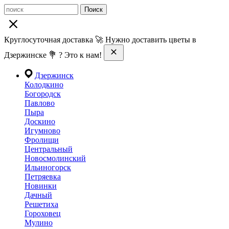
Поиск
Круглосуточная доставка 🚀 Нужно доставить цветы в
Дзержинске 💐 ? Это к нам!
Дзержинск
Колодкино
Богородск
Павлово
Пыра
Доскино
Игумново
Фролищи
Центральный
Новосмолинский
Ильиногорск
Петряевка
Новинки
Дачный
Решетиха
Гороховец
Мулино