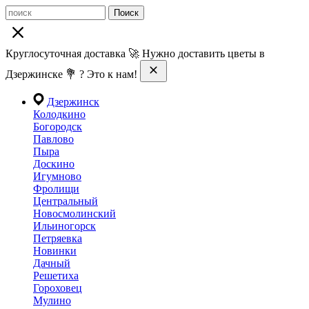
Поиск
Круглосуточная доставка 🚀 Нужно доставить цветы в
Дзержинске 💐 ? Это к нам!
Дзержинск
Колодкино
Богородск
Павлово
Пыра
Доскино
Игумново
Фролищи
Центральный
Новосмолинский
Ильиногорск
Петряевка
Новинки
Дачный
Решетиха
Гороховец
Мулино