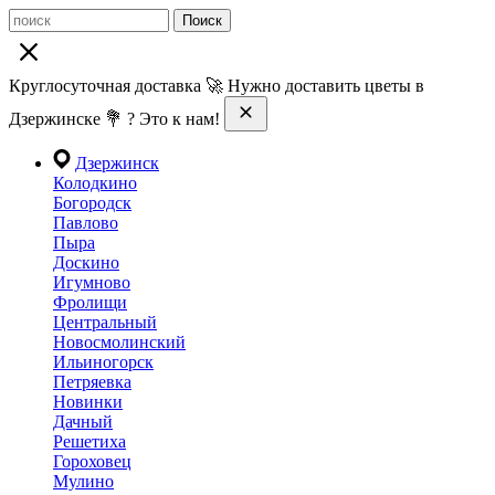
Поиск
Круглосуточная доставка 🚀 Нужно доставить цветы в
Дзержинске 💐 ? Это к нам!
Дзержинск
Колодкино
Богородск
Павлово
Пыра
Доскино
Игумново
Фролищи
Центральный
Новосмолинский
Ильиногорск
Петряевка
Новинки
Дачный
Решетиха
Гороховец
Мулино