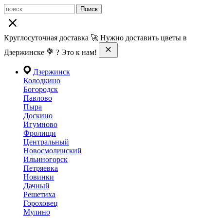
Поиск
Круглосуточная доставка 🚀 Нужно доставить цветы в
Дзержинске 💐 ? Это к нам!
Дзержинск
Колодкино
Богородск
Павлово
Пыра
Доскино
Игумново
Фролищи
Центральный
Новосмолинский
Ильиногорск
Петряевка
Новинки
Дачный
Решетиха
Гороховец
Мулино