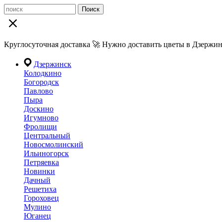
Поиск
Круглосуточная доставка 🚀 Нужно доставить цветы в Дзержин
Дзержинск
Колодкино
Богородск
Павлово
Пыра
Доскино
Игумново
Фролищи
Центральный
Новосмолинский
Ильиногорск
Петряевка
Новинки
Дачный
Решетиха
Гороховец
Мулино
Юганец