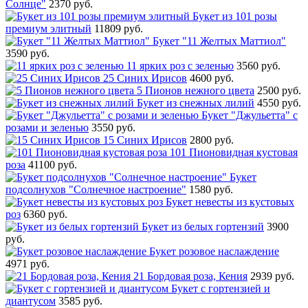
Солнце"
2370 руб.
Букет из 101 розы
премиум элитный
11809 руб.
Букет "11 Желтых Маттиол"
3590 руб.
11 ярких роз с зеленью
3560 руб.
25 Синих Ирисов
4600 руб.
5 Пионов нежного цвета
2500 руб.
Букет из снежных лилий
4550 руб.
Букет "Джульетта" с
розами и зеленью
3550 руб.
15 Синих Ирисов
2800 руб.
101 Пионовидная кустовая
роза
41100 руб.
Букет
подсолнухов "Солнечное настроение"
1580 руб.
Букет невесты из кустовых
роз
6360 руб.
Букет из белых гортензий
3900
руб.
Букет розовое наслаждение
4971 руб.
21 Бордовая роза, Кения
2939 руб.
Букет с гортензией и
диантусом
3585 руб.