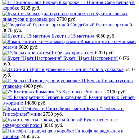
11 Пионов Сара Бернар в
коробке
6135 руб.
Букет из белых
диантусов и розовых роз
2730 руб.
Свадебный букет из орхидей
3670 руб.
Букет из 15 маттиол
4850 руб.
Композиция с кремовыми
розами
6020 руб.
15 белых хризантем
6200 руб.
Букет "Цвет Настроения"
6476
руб.
31 Синий Ирис в упаковке
5410
руб.
11 Белых Лизиантусов в
упаковке
4900 руб.
75 Кустовых Ромашек
20100 руб.
45 Разноцветных Гербер
в корзине
14860 руб.
Букет "Герберы и
Гипсофилы" мини
2730 руб.
Букет невесты с
эквадорской розой
8010 руб.
Гипсофила радужная в
коробке
2460 руб.