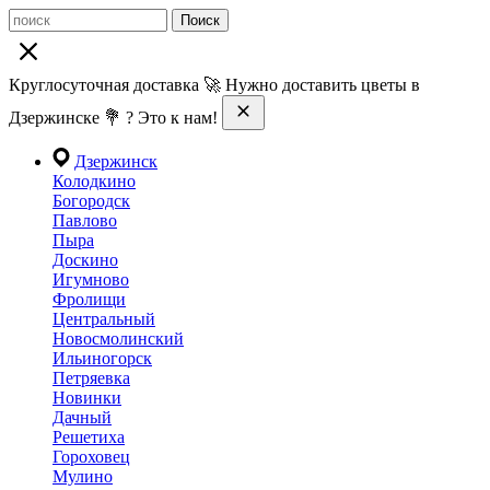
Поиск
Круглосуточная доставка 🚀 Нужно доставить цветы в
Дзержинске 💐 ? Это к нам!
Дзержинск
Колодкино
Богородск
Павлово
Пыра
Доскино
Игумново
Фролищи
Центральный
Новосмолинский
Ильиногорск
Петряевка
Новинки
Дачный
Решетиха
Гороховец
Мулино