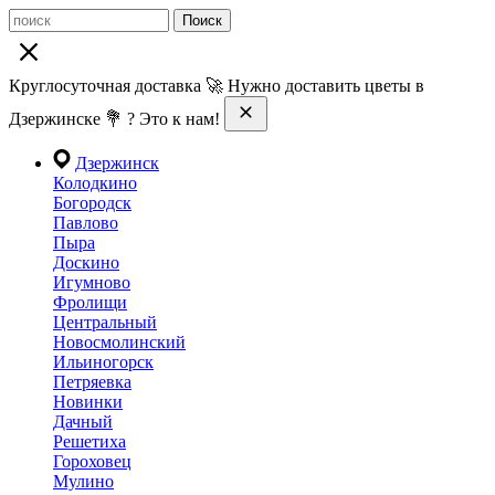
Поиск
Круглосуточная доставка 🚀 Нужно доставить цветы в
Дзержинске 💐 ? Это к нам!
Дзержинск
Колодкино
Богородск
Павлово
Пыра
Доскино
Игумново
Фролищи
Центральный
Новосмолинский
Ильиногорск
Петряевка
Новинки
Дачный
Решетиха
Гороховец
Мулино