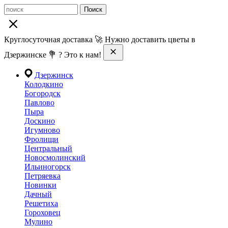
Поиск
Круглосуточная доставка 🚀 Нужно доставить цветы в
Дзержинске 💐 ? Это к нам!
Дзержинск
Колодкино
Богородск
Павлово
Пыра
Доскино
Игумново
Фролищи
Центральный
Новосмолинский
Ильиногорск
Петряевка
Новинки
Дачный
Решетиха
Гороховец
Мулино