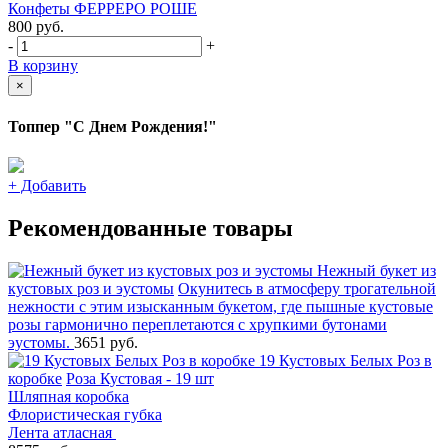
Конфеты ФЕРРЕРО РОШЕ
800
руб.
-
+
В корзину
×
Топпер "С Днем Рождения!"
+
Добавить
Рекомендованные товары
Нежный букет из
кустовых роз и эустомы
Окунитесь в атмосферу трогательной
нежности с этим изысканным букетом, где пышные кустовые
розы гармонично переплетаются с хрупкими бутонами
эустомы.
3651 руб.
19 Кустовых Белых Роз в
коробке
Роза Кустовая - 19 шт
Шляпная коробка
Флористическая губка
Лента атласная