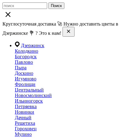
Поиск
Круглосуточная доставка 🚀 Нужно доставить цветы в
Дзержинске 💐 ? Это к нам!
Дзержинск
Колодкино
Богородск
Павлово
Пыра
Доскино
Игумново
Фролищи
Центральный
Новосмолинский
Ильиногорск
Петряевка
Новинки
Дачный
Решетиха
Гороховец
Мулино