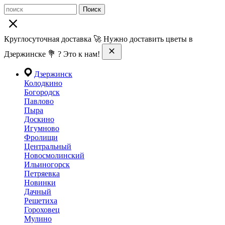
Поиск
Круглосуточная доставка 🚀 Нужно доставить цветы в
Дзержинске 💐 ? Это к нам!
Дзержинск
Колодкино
Богородск
Павлово
Пыра
Доскино
Игумново
Фролищи
Центральный
Новосмолинский
Ильиногорск
Петряевка
Новинки
Дачный
Решетиха
Гороховец
Мулино