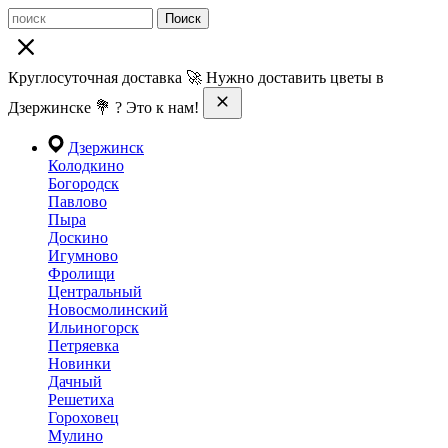
Поиск
Круглосуточная доставка 🚀 Нужно доставить цветы в
Дзержинске 💐 ? Это к нам!
Дзержинск
Колодкино
Богородск
Павлово
Пыра
Доскино
Игумново
Фролищи
Центральный
Новосмолинский
Ильиногорск
Петряевка
Новинки
Дачный
Решетиха
Гороховец
Мулино