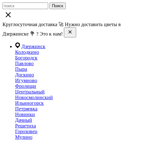
Поиск
Круглосуточная доставка 🚀 Нужно доставить цветы в
Дзержинске 💐 ? Это к нам!
Дзержинск
Колодкино
Богородск
Павлово
Пыра
Доскино
Игумново
Фролищи
Центральный
Новосмолинский
Ильиногорск
Петряевка
Новинки
Дачный
Решетиха
Гороховец
Мулино