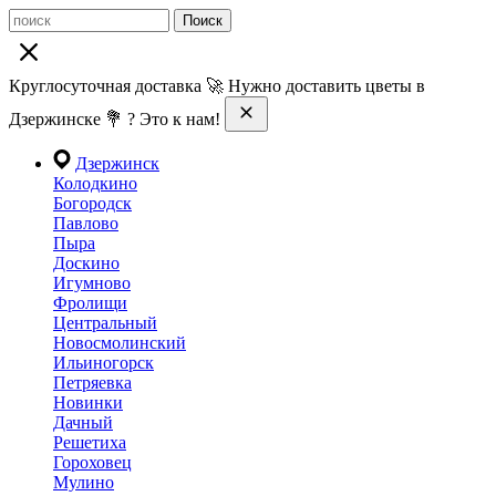
Поиск
Круглосуточная доставка 🚀 Нужно доставить цветы в
Дзержинске 💐 ? Это к нам!
Дзержинск
Колодкино
Богородск
Павлово
Пыра
Доскино
Игумново
Фролищи
Центральный
Новосмолинский
Ильиногорск
Петряевка
Новинки
Дачный
Решетиха
Гороховец
Мулино