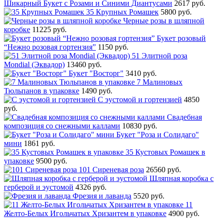
Шикарный Букет с Розами и Синими Диантусами
2617 руб.
35 Крупных Ромашек
5800 руб.
Черные розы в шляпной
коробке
11225 руб.
Букет розовый
“Нежно розовая гортензия”
1150 руб.
51 Элитной роза
Mondial (Эквадор)
13460 руб.
Букет "Восторг"
3410 руб.
7 Малиновых
Тюльпанов в упаковке
1490 руб.
С эустомой и гортензией
4850
руб.
Свадебная
композиция со снежными каллами
10830 руб.
Букет "Роза и Солидаго"
мини
1861 руб.
35 Кустовых Ромашек в
упаковке
9500 руб.
101 Сиреневая роза
26560 руб.
Шляпная коробка с
герберой и эустомой
4326 руб.
Фрезия и лаванда
5520 руб.
11
Желто-Белых Игольчатых Хризантем в упаковке
4900 руб.