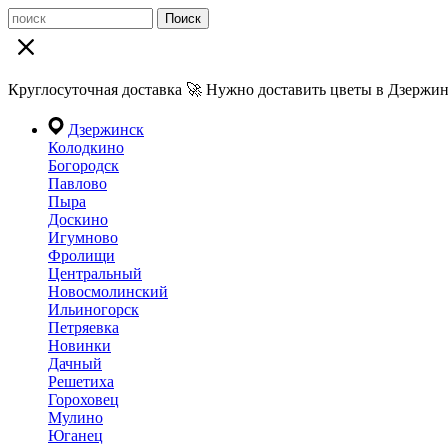
Поиск
Круглосуточная доставка 🚀 Нужно доставить цветы в Дзержин
Дзержинск
Колодкино
Богородск
Павлово
Пыра
Доскино
Игумново
Фролищи
Центральный
Новосмолинский
Ильиногорск
Петряевка
Новинки
Дачный
Решетиха
Гороховец
Мулино
Юганец