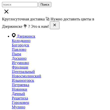
Поиск
Круглосуточная доставка 🚀 Нужно доставить цветы в
Дзержинске 💐 ? Это к нам!
Дзержинск
Колодкино
Богородск
Павлово
Пыра
Доскино
Игумново
Фролищи
Центральный
Новосмолинский
Ильиногорск
Петряевка
Новинки
Дачный
Решетиха
Гороховец
Мулино