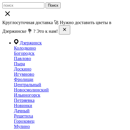
Поиск
Круглосуточная доставка 🚀 Нужно доставить цветы в
Дзержинске 💐 ? Это к нам!
Дзержинск
Колодкино
Богородск
Павлово
Пыра
Доскино
Игумново
Фролищи
Центральный
Новосмолинский
Ильиногорск
Петряевка
Новинки
Дачный
Решетиха
Гороховец
Мулино